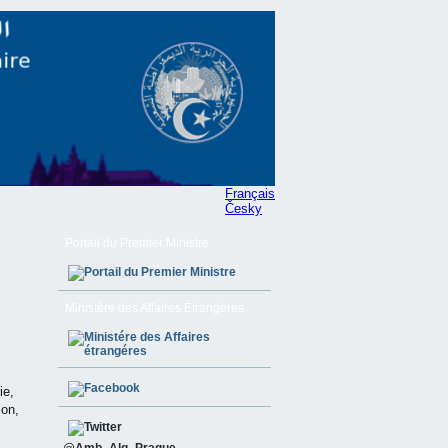
Français
Česky
Portail du Premier Ministre
Ministère des Affaires Etrangéres
ie,
ion,