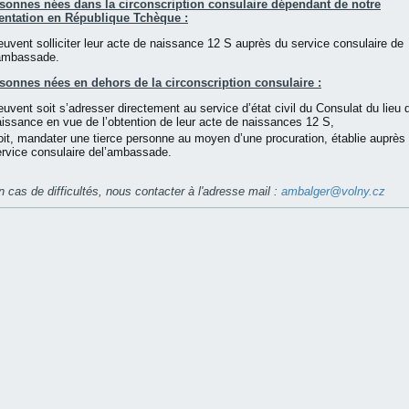
sonnes nées dans la circonscription consulaire dépendant de notre
entation en République Tchèque :
uvent solliciter leur acte de naissance 12 S auprès du service consulaire de
’ambassade.
sonnes nées en dehors de la circonscription consulaire :
uvent soit s’adresser directement au service d’état civil du Consulat du lieu 
issance en vue de l’obtention de leur acte de naissances 12 S,
it, mandater une tierce personne au moyen d’une procuration, établie auprès
ervice consulaire del’ambassade.
 cas de difficultés, nous contacter à l'adresse mail :
ambalger@volny.cz