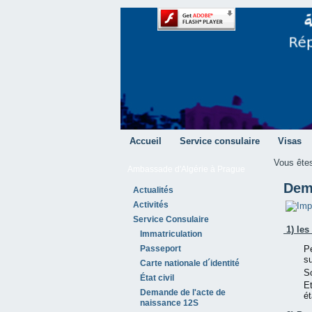
Accueil
Service consulaire
Visas
Vous êtes
Ambassade d'Algérie à Prague
Dem
Actualités
Activités
Service Consulaire
1) les
Immatriculation
Passeport
Pe
s
Carte nationale d´identité
So
État civil
Et
Demande de l'acte de
ét
naissance 12S