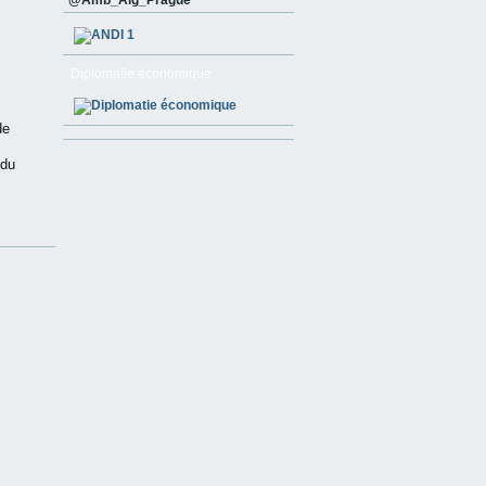
@Amb_Alg_Prague
Diplomatie économique
de
 du