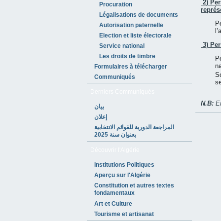
2) Per
Procuration
représ
Légalisations de documents
Pe
Autorisation paternelle
l
Election et liste électorale
3) Per
Service national
Les droits de timbre
Pe
na
Formulaires à télécharger
So
Communiqués
s
Derniers Communiqués
N.B:
En
بيان
إعلان
المراجعة الدورية للقوائم الانتخابية
بعنوان سنة 2025
Découvrir l'Algérie
Institutions Politiques
Aperçu sur l'Algérie
Constitution et autres textes
fondamentaux
Art et Culture
Tourisme et artisanat