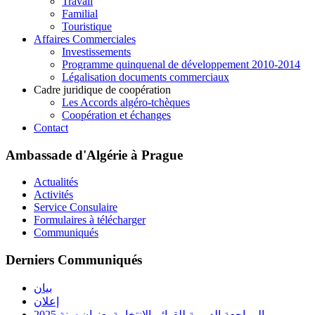
Travail
Familial
Touristique
Affaires Commerciales
Investissements
Programme quinquenal de développement 2010-2014
Légalisation documents commerciaux
Cadre juridique de coopération
Les Accords algéro-tchèques
Coopération et échanges
Contact
Ambassade d'Algérie à Prague
Actualités
Activités
Service Consulaire
Formulaires à télécharger
Communiqués
Derniers Communiqués
بيان
إعلان
المراجعة الدورية للقوائم الانتخابية بعنوان سنة 2025