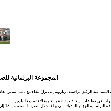
المجموعة البرلمانية للصد
 السيد عبد الرفيق براهمية، زيارتهم إلى براغ بلقاء مع نائب المدير ال
برات في قطاعات استراتيجية تدعم التنمية الاقتصادية للبلدين.
اغ، خلال الفترة الممتدة من 13 إلى 17 أفريل 2025، و يتشكل الوفد البرلماني من السيدة و السادة: