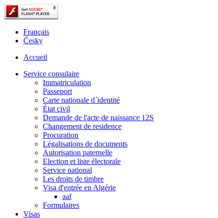
Français
Česky
Accueil
Service consulaire
Immatriculation
Passeport
Carte nationale d´identité
État civil
Demande de l'acte de naissance 12S
Changement de residence
Procuration
Légalisations de documents
Autorisation paternelle
Election et liste électorale
Service national
Les droits de timbre
Visa d'entrée en Algérie
aaf
Formulaires
Visas