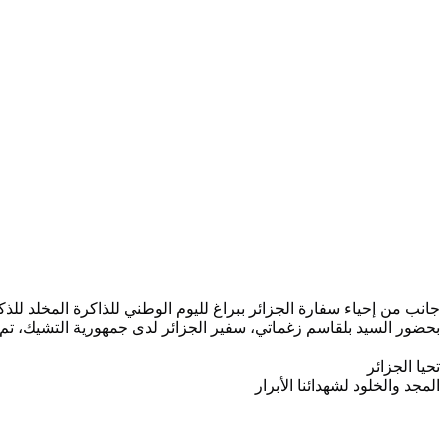
جانب من إحياء سفارة الجزائر ببراغ لليوم الوطني للذاكرة المخلد للذكرى (80) لمجازر الثامن 08 ماي 45
بحضور السيد بلقاسم زغماتي، سفير الجزائر لدى جمهورية التشيك، تم ر
تحيا الجزائر
المجد والخلود لشهدائنا الأبرار