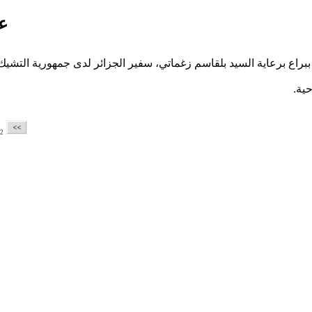
عر
براع برعاية السيد بلقاسم زغماتي، سفير الجزائر لدى جمهورية التشيك
ية.
2
Set