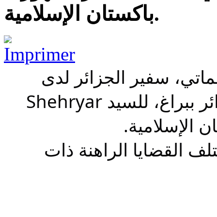
باكستان الإسلامية.
اتي، سفير الجزائر لدى
جمهورية التشيك، بمقر سفارة الجزائر ببراغ، للسيد Shehryar
لف القضايا الراهنة ذات