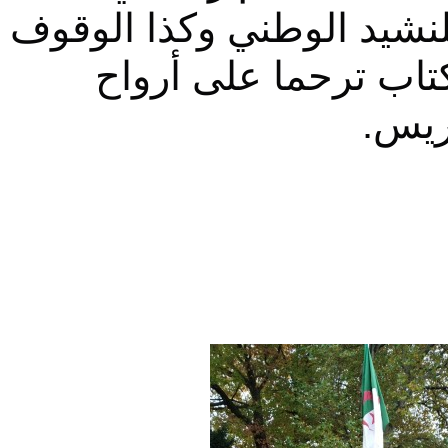
للنشيد الوطني وكذا الوقوف
كتاب ترحما على أرواح