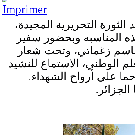
الجزائر تحتفي اليوم ‎بالذكرى 71 لعيد ‎الثورة التحريرية المجيدة،
 نوفمبر (1954-2025) وبهذه المناسبة وبحضور سفير
لقاسم زغماتي، وتحت شعار
لعلم الوطني، الاستماع للنشيد
رحما على أرواح الشهداء
ا الجزائر