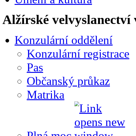
Alžírské velvyslanectví
Konzulární oddělení
Konzulární registrace
Pas
Občanský průkaz
Matrika
Plná moc