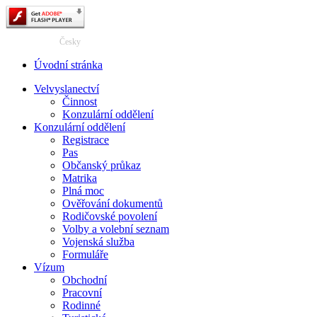
Français
Česky
Úvodní stránka
Velvyslanectví
Činnost
Konzulární oddělení
Konzulární oddělení
Registrace
Pas
Občanský průkaz
Matrika
Plná moc
Ověřování dokumentů
Rodičovské povolení
Volby a volební seznam
Vojenská služba
Formuláře
Vízum
Obchodní
Pracovní
Rodinné