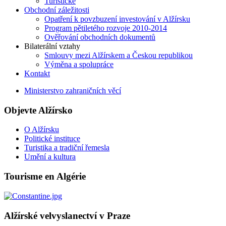
Turistické
Obchodní záležitosti
Opatření k povzbuzení investování v Alžírsku
Program pětiletého rozvoje 2010-2014
Ověřování obchodních dokumentů
Bilaterální vztahy
Smlouvy mezi Alžírskem a Českou republikou
Výměna a spolupráce
Kontakt
Ministerstvo zahraničních věcí
Objevte Alžírsko
O Alžírsku
Politické instituce
Turistika a tradiční řemesla
Umění a kultura
Tourisme en Algérie
Alžírské velvyslanectví v Praze