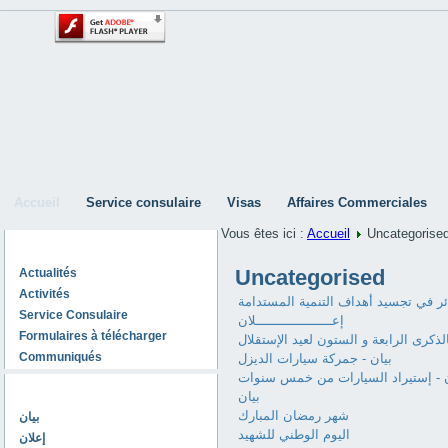
Accueil
Service consulaire
Visas
Affaires Commerciales
Vous êtes ici :
Accueil
Uncategorise
Ambassade d'Algérie à Prague
Uncategorised
Actualités
Activités
ئر في تجسيد أهداف التنمية المستدامة
Service Consulaire
إعـــــــــــــــــــلان
Formulaires à télécharger
الذكرى الرابعة و الستون لعيد الإستقلال
Communiqués
بيان - جمركة سيارات الديزل
ن - إستيراد السيارات من خمس سنوات
Derniers Communiqués
بيان
شهر رمضان المبارك
بيان
اليوم الوطني للشهيد
إعلان