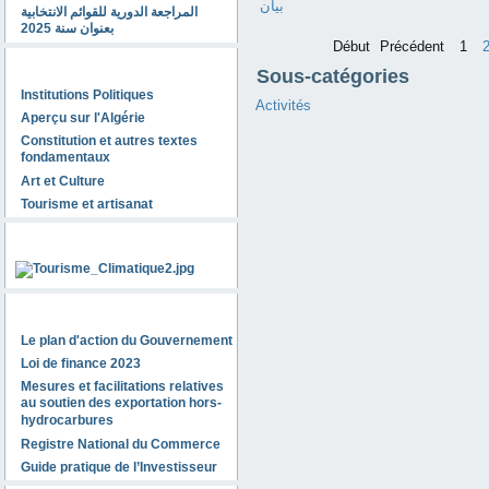
بيان
المراجعة الدورية للقوائم الانتخابية
بعنوان سنة 2025
Début
Précédent
1
Découvrir l'Algérie
Sous-catégories
Institutions Politiques
Activités
Aperçu sur l'Algérie
Constitution et autres textes
fondamentaux
Art et Culture
Tourisme et artisanat
Tourisme en Algérie
Investir en Algérie
Le plan d'action du Gouvernement
Loi de finance 2023
Mesures et facilitations relatives
au soutien des exportation hors-
hydrocarbures
Registre National du Commerce
Guide pratique de l’Investisseur