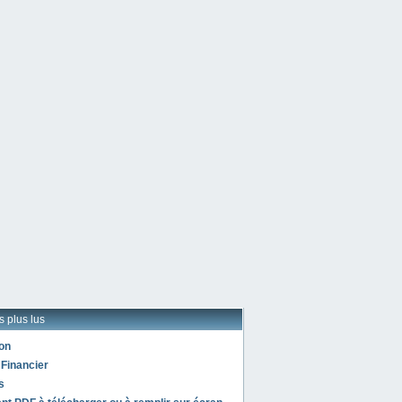
es plus lus
on
 Financier
s