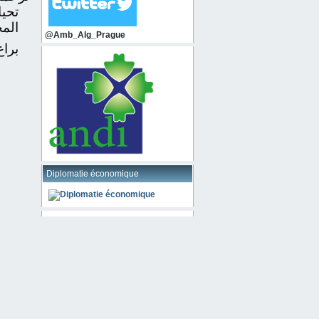
تحيا
المج
@Amb_Alg_Prague
براغ /10/17
Diplomatie économique