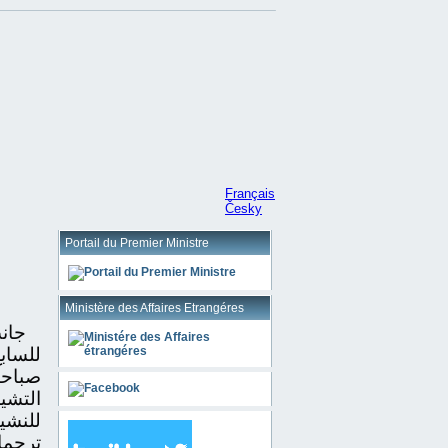
Français
Česky
Portail du Premier Ministre
Ministère des Affaires Etrangéres
جانب
صباحا
التشي
للنشي
ترحما عل.