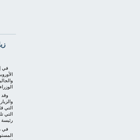
زيا
في إ
الأوروب
والجال
الوزراء
وقد 
والزيار
التي قا
التي تل
رئيسة م
في ه
المستوي