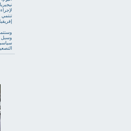
نيجيريا
لإجراء
تنتمي 
إفريقيا
وستتمح
وسبل ا
سياسي 
التصعي