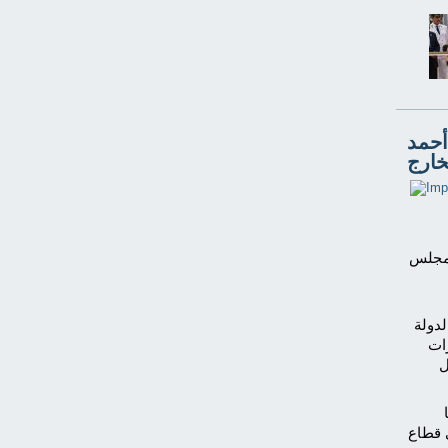
أحمد
خارج
 مجلس
لدولة
رات
ل
ي قطاع