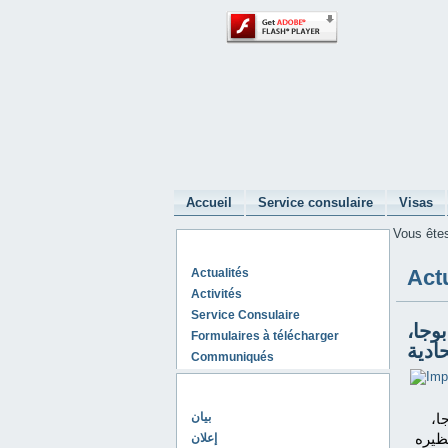
Accueil
Service consulaire
Visas
Vous êtes
Ambassade d'Algérie à Prague
Act
Actualités
Activités
Service Consulaire
وجا،
Formulaires à télécharger
ادية
Communiqués
Derniers Communiqués
ا،
بيان
ظيره
إعلان