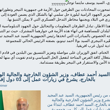
ي، السيد يوسف مايتما توجار.
تمحورت المحادثات بين الطرفين حول الأزمة في جمهورية النيجر وتطوراتها
عزيز الجهود الرامية لبلورة حل سلمي لها بالشكل الذي يضمن العودة إلى 
ي في البلاد ويجنبها مخاطر التدخل العسكري التي لا يمكن التنبؤ بها.
ذا الاطار، تبادل الطرفان المعلومات والتحاليل حول الجهود الدبلوماسية ا
البلدان للمساهمة في انهاء هذه الأزمة في جوارهما المشترك، حيث تم التنو
ه الخصوص بالمبادرات التي اتخذها رئيس الجمهورية السيد عبد المجيد تب
يره النيجري السيد بولا أحمد تينوبو، بصفته الرئيس الحالي للمجموعة
دية لدول غرب افريقيا.
لختام، اتفق الوزيران على مواصلة وتعزيز التنسيق بين البلدين في قادم ال
ستغلال كافة الفرص المتاحة لتفعيل الحل السياسي وعدم تفويت أي منها ل
 الأمن والاستقرار في النيجر بطريقة مستدامة.
السيد أحمد عطاف، وزير الشؤون الخارجية والجالية الو
بالخارج، يشرع في زيارات عمل إلى 03 دول إفريقية
 من رئيس الجمهورية، السيد عبد المجيد
يشرع وزير الشؤون الخارجية والجالية
 بالخارج، السيد أحمد عطاف، ابتداءً من
 في زيارات عمل إلى كل من جمهورية