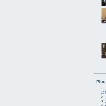
Plus 
ن
ل
ن