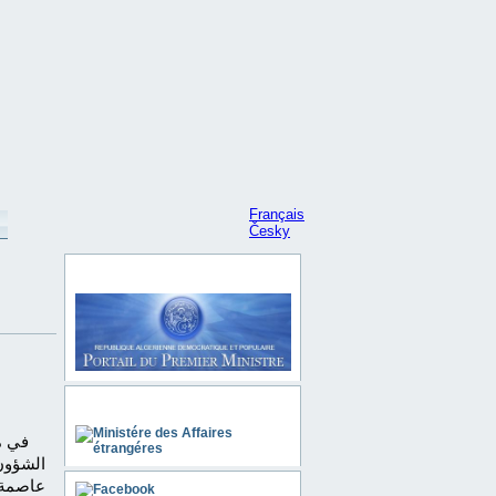
Français
Česky
Portail du Premier Ministre
Ministère des Affaires Etrangéres
في م
الشؤون 
عاصمة ج