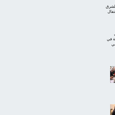
الشرق
تفال
ة في
في