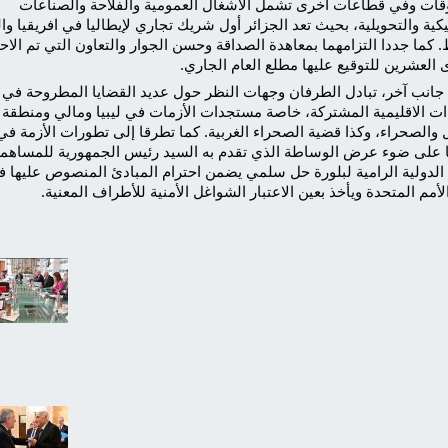
قات وفي قطاعات أخرى تشمل الأشغال العمومية والفلاحة والصناعات
يكية والتحويلية، بحيث تعد الجزائر أول شريك تجاري لإيطاليا في افريقيا و
 كما جددا التزامهما بمعاهدة الصداقة وحسن الجوار والتعاون التي تم الاح
 العشرين للتوقيع عليها مطلع العام الجاري.
جانب آخر، تبادل الطرفان وجهات النظر حول عديد القضايا المطروحة في
ات الاقليمية المشتركة، خاصة مستجدات الأزمات في ليبيا ومالي ومنطقة
والصحراء، وكذا قضية الصحراء الغربية. كما تطرقا إلى تطورات الأزمة في
يا على ضوء عرض الوساطة الذي تقدم به السيد رئيس الجمهورية للمساهم
الدولية الرامية لبلورة حل سلمي يضمن احترام المبادئ المنصوص عليها 
لأمم المتحدة ويأخذ بعين الاعتبار الشواغل الأمنية للأطراف المعنية.