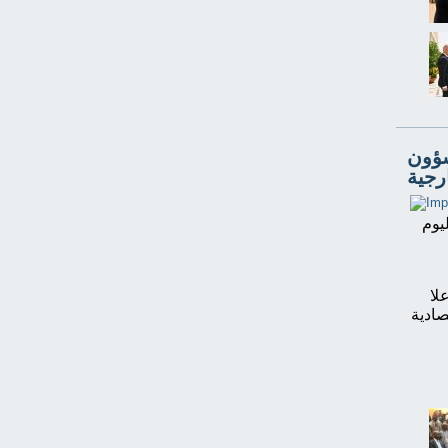
شؤون
رجية
يوم
لا
صادية