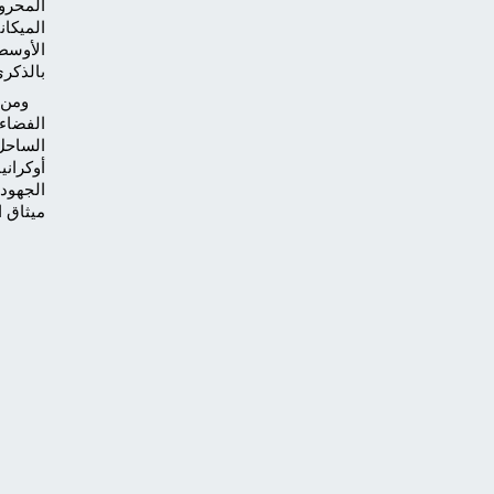
المحرو
الميكان
الأوسط.
بالذكرى
ومن 
الفضاء
الساحل 
أوكران
الجهود 
ميثاق ا