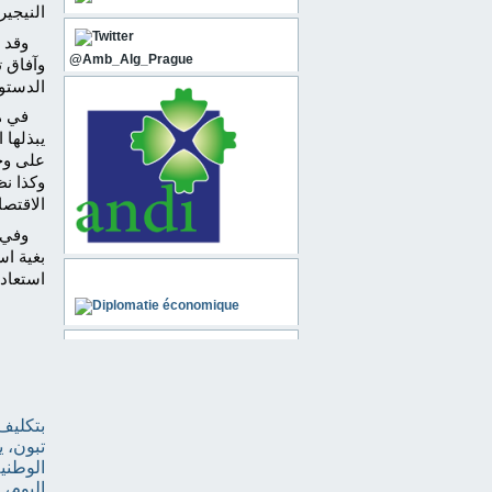
النيجير
وقد 
@Amb_Alg_Prague
وآفاق ت
الدستور
في ه
يبذلها 
على وج
وكذا نظ
الاقتصا
وفي ا
بغية ا
Diplomatie économique
استعادة
بتكليف
تبون، 
الوطنية
اليوم،