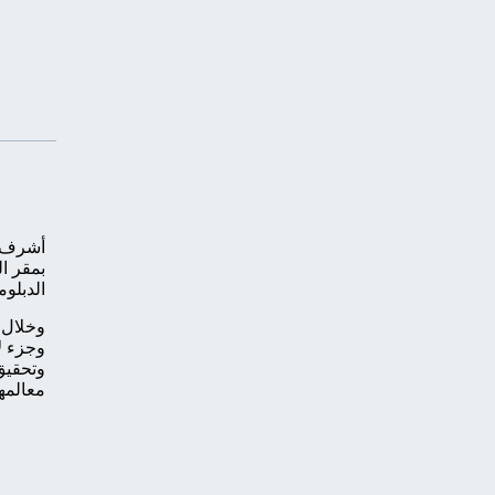
أشرف و
بمقر ال
الدبلوم
وخلال ك
وجزء لا
وتحقيق
معالمها