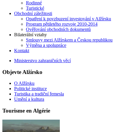
Rodinné
Turistické
Obchodní záležitosti
Opatření k povzbuzení investování v Alžírsku
Program pětiletého rozvoje 2010-2014
Ověřování obchodních dokumentů
Bilaterální vztahy
Smlouvy mezi Alžírskem a Českou republikou
Výměna a spolupráce
Kontakt
Ministerstvo zahraničních věcí
Objevte Alžírsko
O Alžírsku
Politické instituce
Turistika a tradiční řemesla
Umění a kultura
Tourisme en Algérie