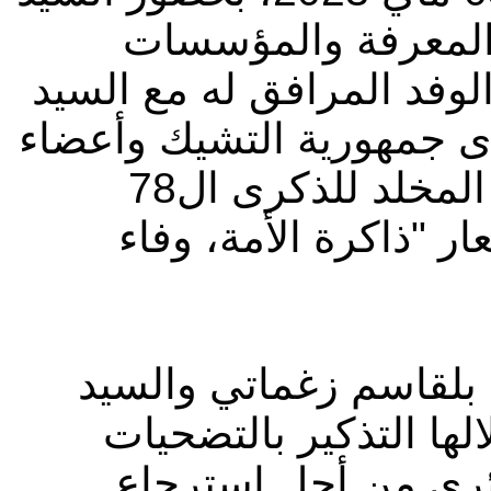
 المعرفة والمؤسسات
وفد المرافق له مع السيد
ى جمهورية التشيك وأعضاء
السفارة، "اليوم الوطني للذاكرة" المخلد للذكرى ال78
 بلقاسم زغماتي والسيد
لها التذكير بالتضحيات
ئري من أجل استرجاع