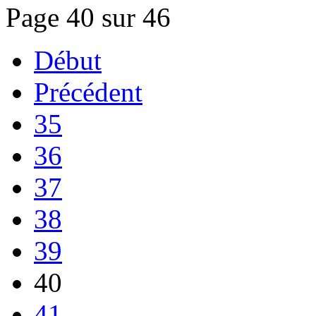
Page 40 sur 46
Début
Précédent
35
36
37
38
39
40
41